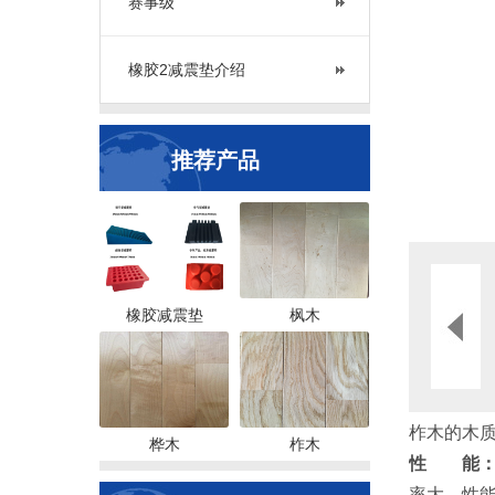
赛事级
橡胶2减震垫介绍
推荐产品
橡胶减震垫
枫木
柞木的木
桦木
柞木
性 能
率大，性