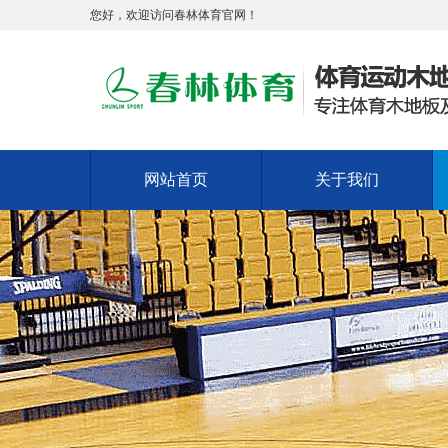
您好，欢迎访问春林体育官网！
网站首页
关于我们