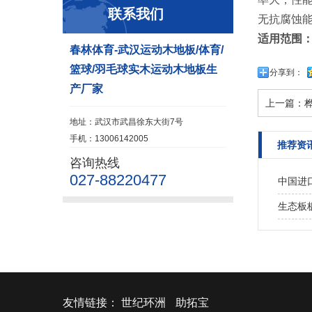
联系我们
无抗腐蚀
适用范围
春林体育-武汉运动木地板/体育/
篮球/羽毛球实木运动木地板生
分享到：
产厂家
上一篇：
地址：武汉市武昌徐东大街7号
手机：13006142005
推荐资
咨询热线
027-88220477
中国进
生态板
友情链接：
世纪环洲
助拓宝